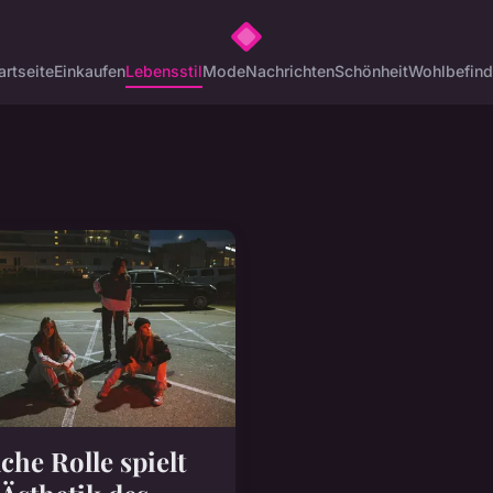
artseite
Einkaufen
Lebensstil
Mode
Nachrichten
Schönheit
Wohlbefin
che Rolle spielt